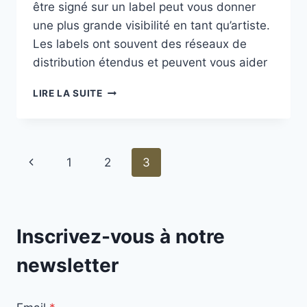
être signé sur un label peut vous donner
une plus grande visibilité en tant qu’artiste.
Les labels ont souvent des réseaux de
distribution étendus et peuvent vous aider
AVEZ-
LIRE LA SUITE
VOUS
BESOIN
D’UN
LABEL
Navigation
Page
1
2
3
POUR
VENDRE
de
précédente
?
page
Inscrivez-vous à notre
newsletter