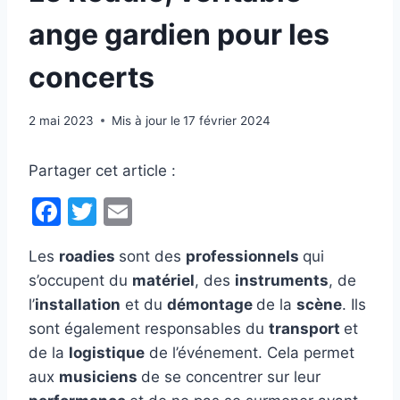
ange gardien pour les
concerts
2 mai 2023
Mis à jour le
17 février 2024
Partager cet article :
F
T
E
a
w
m
Les
roadies
sont des
professionnels
qui
c
itt
ai
s’occupent du
matériel
, des
instruments
, de
e
er
l
l’
installation
et du
démontage
de la
scène
. Ils
b
sont également responsables du
transport
et
o
de la
logistique
de l’événement. Cela permet
o
aux
musiciens
de se concentrer sur leur