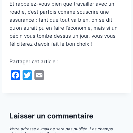
Et rappelez-vous bien que travailler avec un
roadie, c’est parfois comme souscrire une
assurance : tant que tout va bien, on se dit
qu’on aurait pu en faire l’économie, mais si un
pépin vous tombe dessus un jour, vous vous
féliciterez d’avoir fait le bon choix !
Partager cet article :
F
T
E
a
w
m
c
itt
ai
e
er
l
b
Laisser un commentaire
o
o
Votre adresse e-mail ne sera pas publiée.
Les champs