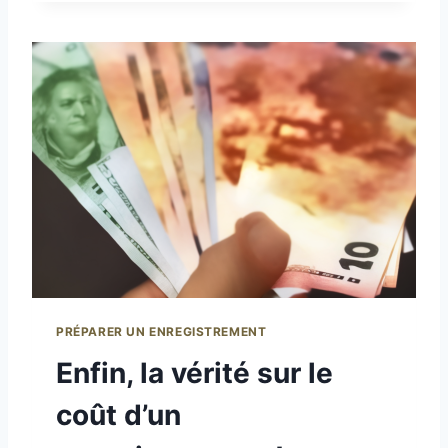
M
T
I
R
X
E
A
M
G
U
E
S
…
I
C
Q
’
U
E
E
S
T
Q
U
O
I
PRÉPARER UN ENREGISTREMENT
?
Enfin, la vérité sur le
coût d’un