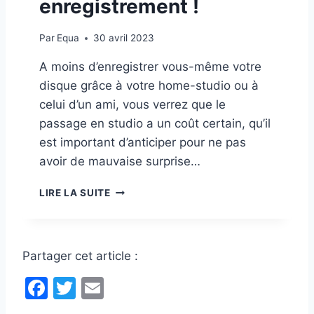
enregistrement !
Par
Equa
30 avril 2023
A moins d’enregistrer vous-même votre
disque grâce à votre home-studio ou à
celui d’un ami, vous verrez que le
passage en studio a un coût certain, qu’il
est important d’anticiper pour ne pas
avoir de mauvaise surprise…
E
LIRE LA SUITE
N
F
I
N
Partager cet article :
,
L
F
T
E
A
a
w
m
V