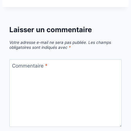
É
c
itt
ai
R
e
er
l
I
T
b
Laisser un commentaire
É
o
S
U
o
Votre adresse e-mail ne sera pas publiée.
Les champs
R
obligatoires sont indiqués avec
*
k
L
E
C
Commentaire
*
O
Û
T
D
’
U
N
E
N
R