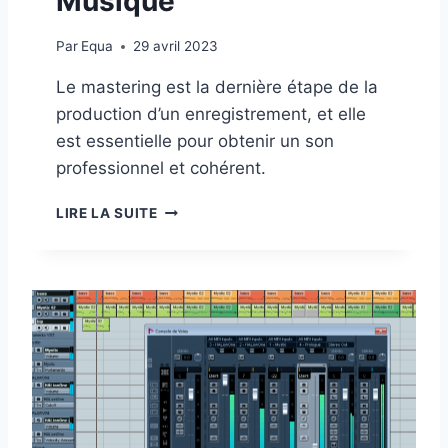
Musique
Par
Equa
29 avril 2023
Le mastering est la dernière étape de la
production d’un enregistrement, et elle
est essentielle pour obtenir un son
professionnel et cohérent.
M
LIRE LA SUITE
A
S
T
E
R
I
N
G
A
U
D