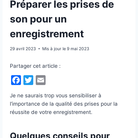
Préparer les prises de
son pour un
enregistrement
29 avril 2023
Mis à jour le
9 mai 2023
Partager cet article :
F
T
E
a
w
m
Je ne saurais trop vous sensibiliser à
c
itt
ai
l’importance de la qualité des prises pour la
e
er
l
réussite de votre enregistrement.
b
o
Quelques conseils pour