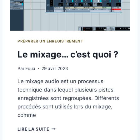
I
O
:
L
’
A
PRÉPARER UN ENREGISTREMENT
R
T
Le mixage… c’est quoi ?
D
E
Par
Equa
29 avril 2023
F
I
Le mixage audio est un processus
N
technique dans lequel plusieurs pistes
A
L
enregistrées sont regroupées. Différents
I
procédés sont utilisés lors du mixage,
S
comme
E
R
L
V
LIRE LA SUITE
E
O